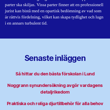
parter ska skiljas. Vissa parter finner att en professionell
jurist kan bistå med en opartisk bedömning av vad som
är rättvis fördelning, vilket kan skapa tydlighet och lugn
i en annars turbulent tid.
Senaste inläggen
Så hittar du den bästa förskolan i Lund
Noggrann synundersökning avgör vardagens
detaljrikedom
Praktiska och roliga djurtillbehör för alla behov