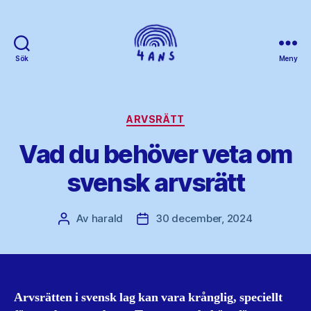
Sök
Meny
4ans
Kategorier
ARVSRÄTT
Vad du behöver veta om
svensk arvsrätt
Av
harald
30 december, 2024
Inläggsförfattare
Inläggsdatum
Arvsrätten i svensk lag kan vara krånglig, speciellt