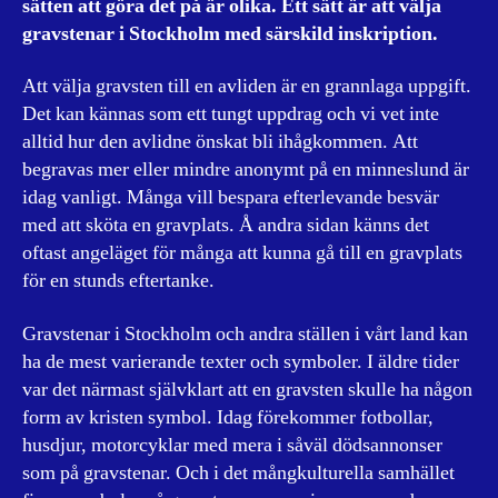
sätten att göra det på är olika. Ett sätt är att välja
gravstenar i Stockholm med särskild inskription.
Att välja gravsten till en avliden är en grannlaga uppgift.
Det kan kännas som ett tungt uppdrag och vi vet inte
alltid hur den avlidne önskat bli ihågkommen. Att
begravas mer eller mindre anonymt på en minneslund är
idag vanligt. Många vill bespara efterlevande besvär
med att sköta en gravplats. Å andra sidan känns det
oftast angeläget för många att kunna gå till en gravplats
för en stunds eftertanke.
Gravstenar i Stockholm och andra ställen i vårt land kan
ha de mest varierande texter och symboler. I äldre tider
var det närmast självklart att en gravsten skulle ha någon
form av kristen symbol. Idag förekommer fotbollar,
husdjur, motorcyklar med mera i såväl dödsannonser
som på gravstenar. Och i det mångkulturella samhället