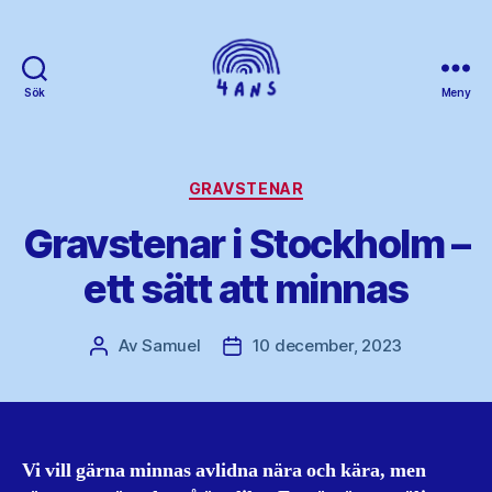
Sök
Meny
4ans
Kategorier
GRAVSTENAR
Gravstenar i Stockholm –
ett sätt att minnas
Av
Samuel
10 december, 2023
Inläggsförfattare
Inläggsdatum
Vi vill gärna minnas avlidna nära och kära, men