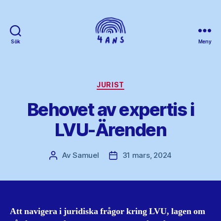
Sök
Meny
4ans
Kategorier
JURIST
Behovet av expertis i
LVU-Ärenden
Av
Samuel
31 mars, 2024
Inläggsförfattare
Inläggsdatum
Att navigera i juridiska frågor kring LVU, lagen om