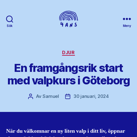
Sök
Meny
4ans
Kategorier
DJUR
En framgångsrik start
med valpkurs i Göteborg
Av
Samuel
30 januari, 2024
Inläggsförfattare
Inläggsdatum
När du välkomnar en ny liten valp i ditt liv, öppnar