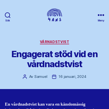
Sök
Meny
4ans
Kategorier
VÅRNADSTVIST
Engagerat stöd vid en
vårdnadstvist
Av
Samuel
16 januari, 2024
Inläggsförfattare
Inläggsdatum
En vårdnadstvist kan vara en känslomässig